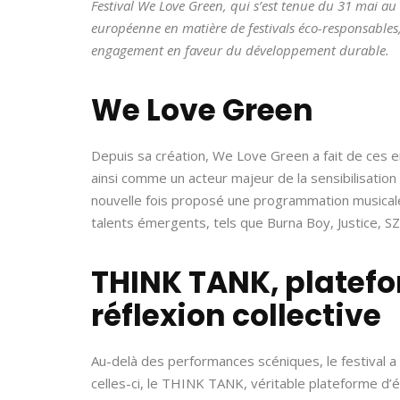
Festival We Love Green, qui s’est tenue du 31 mai au 
européenne en matière de festivals éco-responsables
engagement en faveur du développement durable.
We Love Green
Depuis sa création, We Love Green a fait de ces 
ainsi comme un acteur majeur de la sensibilisation d
nouvelle fois proposé une programmation musicale
talents émergents, tels que Burna Boy, Justice, S
THINK TANK, platef
réflexion collective
Au-delà des performances scéniques, le festival a 
celles-ci, le THINK TANK, véritable plateforme d’é