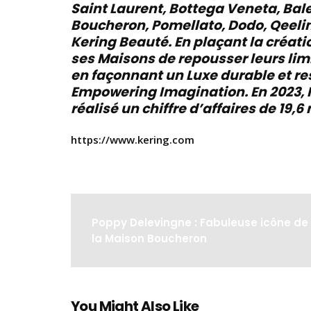
Saint Laurent, Bottega Veneta, Bal
Boucheron, Pomellato, Dodo, Qeelin,
Kering Beauté. En plaçant la créati
ses Maisons de repousser leurs lim
en façonnant un Luxe durable et res
Empowering Imagination. En 2023, K
réalisé un chiffre d’affaires de 19,6
https://www.kering.com
Poppy Delevingne : Fabuleuse icône de
la Maison Boucheron
You Might Also Like