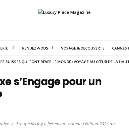
ERIE
RENDEZ-VOUS
VOYAGE & DECOUVERTE
CANNES F
S SUISSES QUI FONT RÊVER LE MONDE : VOYAGE AU CŒUR DE LA HAU
uxe s’Engage pour un
e
cutive, le Groupe Kering a fièrement soutenu l’édition 2024 du