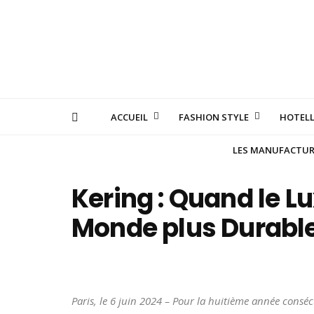
ACCUEIL
FASHION STYLE
HOTELL
LES MANUFACTURE
Kering : Quand le L
Monde plus Durabl
Paris, le 6 juin 2024 – Pour la huitième année consé