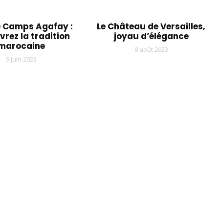
 Camps Agafay :
Le Château de Versailles,
rez la tradition
joyau d’élégance
marocaine
8 août 2023
9 juin 2023