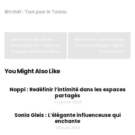
@Crédit : Tout pour le Toutou
Les Minutes Bleues en
Bourrache : Ouverture de
Côtes d’Armor – Explorez
la cave à manger signée
la Magie de l’Heure Bleue
Indra Carrillo
You Might Also Like
Noppi : Redéfinir l’intimité dans les espaces
partagés
11 janvier 2024
Sonia Gleis : L’élégante influenceuse qui
enchante
29 mars 2024